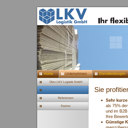
Home
Unternehmen
Dienstleistungen
Über LKV Logistik GmbH
Sie profiti
Vorteile
Referenzen
Sehr kurze
als 75% der
Partner
und im B2B 
Ihre Bewer
Günstige K
grenzübersc